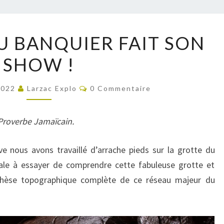
LA
U BANQUIER FAIT SON
GROTTE
SHOW !
DU
BANQUIER
Commentaires
FAIT
2022
Larzac Explo
0 Commentaire
SON
SHOW
» Proverbe Jamaïcain.
!
e nous avons travaillé d’arrache pieds sur la grotte du
vale à essayer de comprendre cette fabuleuse grotte et
nthèse topographique complète de ce réseau majeur du