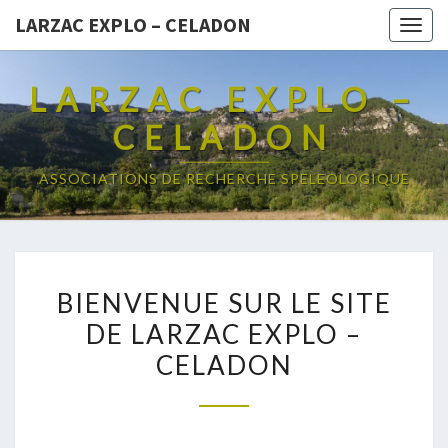
LARZAC EXPLO – CELADON
Togg
navig
LARZAC EXPLO –
CELADON
ASSOCIATIONS DE RECHERCHE SPELEOLOGIQUE
BIENVENUE
BIENVENUE SUR LE SITE
SUR
DE LARZAC EXPLO –
LE
CELADON
SITE
DE
LARZAC
EXPLO