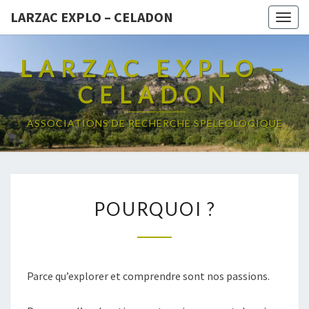
LARZAC EXPLO – CELADON
Togg
navig
LARZAC EXPLO –
CELADON
ASSOCIATIONS DE RECHERCHE SPELEOLOGIQUE
POURQUOI
POURQUOI ?
?
Parce qu’explorer et comprendre sont nos passions.